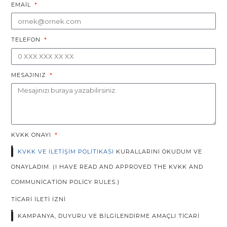
EMAIL
TELEFON
MESAJINIZ
KVKK ONAYI
KVKK VE İLETIŞIM POLITIKASI
KURALLARINI OKUDUM VE
ONAYLADIM. (I HAVE READ AND APPROVED THE KVKK AND
COMMUNICATION POLICY RULES.)
TICARI İLETI İZNI
KAMPANYA, DUYURU VE BILGILENDIRME AMAÇLI TICARI